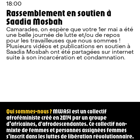
15:00 — 18:00
CICP , 21ter Rue Voltaire, 75011, Paris, France
Prendre soin de nos esprits et de
nos corps: santé mentale, post-
partum et self-care en perspective
afroféministe
Qui sommes-nous ?
MWASI est un collectif
afroféministe créé en 2014 par un groupe
d’africaines, d'afrodescendantes. Ce collectif non-
mixte de femmes et personnes assignées femmes
s’inscrit dans les luttes de libération révolutionnaire.