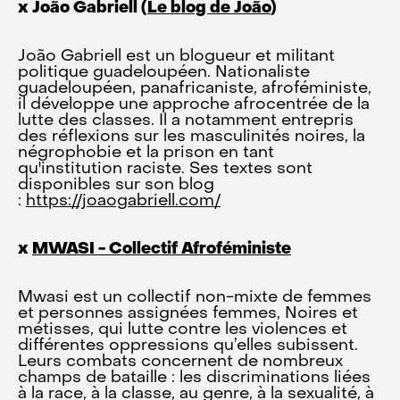
x João Gabriell (
Le blog de João
)
João Gabriell est un blogueur et militant
politique guadeloupéen. Nationaliste
guadeloupéen, panafricaniste, afroféministe,
il développe une approche afrocentrée de la
lutte des classes. Il a notamment entrepris
des réflexions sur les masculinités noires, la
négrophobie et la prison en tant
qu'institution raciste. Ses textes sont
disponibles sur son blog
:
https://joaogabriell.com/
x
MWASI - Collectif Afroféministe
Mwasi est un collectif non-mixte de femmes
et personnes assignées femmes, Noires et
métisses, qui lutte contre les violences et
différentes oppressions qu’elles subissent.
Leurs combats concernent de nombreux
champs de bataille : les discriminations liées
à la race, à la classe, au genre, à la sexualité, à