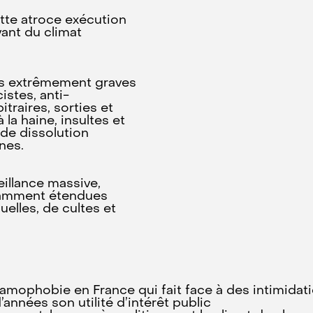
ette atroce exécution
ant du climat
es extrêmement graves
istes, anti-
traires, sorties et
la haine, insultes et
de dissolution
nes.
eillance massive,
nstamment étendues
uelles, de cultes et
slamophobie en France qui fait face à des intimida
années son utilité d’intérêt public