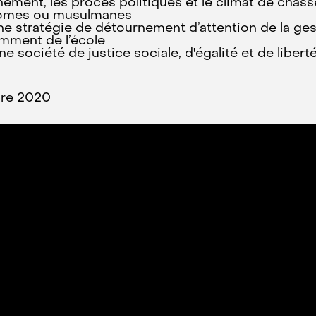
ement, les procès politiques et le climat de chass
onomes ou musulmanes
 stratégie de détournement d’attention de la gesti
mment de l’école
 société de justice sociale, d'égalité et de libert
obre 2020