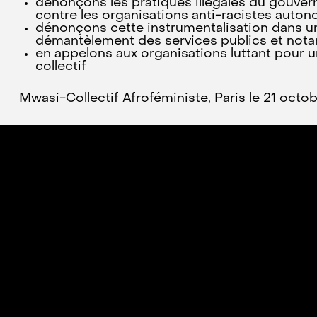
dénonçons les pratiques illégales du gouvern
contre les organisations anti-racistes aut
dénonçons cette instrumentalisation dans une
démantèlement des services publics et nota
en appelons aux organisations luttant pour une
collectif
Mwasi-Collectif Afroféministe, Paris le 21 oct