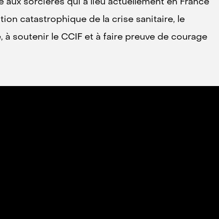
e aux sorcières qui a lieu actuellement en France
on catastrophique de la crise sanitaire, le
é, à soutenir le CCIF et à faire preuve de courage