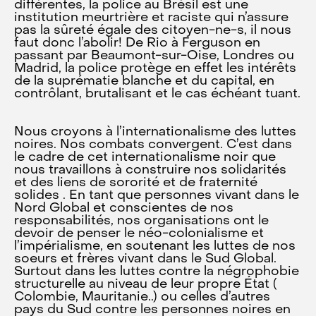
différentes, la police au Brésil est une
institution meurtrière et raciste qui n’assure
pas la sûreté égale des citoyen-ne-s, il nous
faut donc l’abolir! De Rio à Ferguson en
passant par Beaumont-sur-Oise, Londres ou
Madrid, la police protège en effet les intérêts
de la suprématie blanche et du capital, en
contrôlant, brutalisant et le cas échéant tuant.
Nous croyons à l’internationalisme des luttes
noires. Nos combats convergent. C’est dans
le cadre de cet internationalisme noir que
nous travaillons à construire nos solidarités
et des liens de sororité et de fraternité
solides . En tant que personnes vivant dans le
Nord Global et conscientes de nos
responsabilités, nos organisations ont le
devoir de penser le néo-colonialisme et
l’impérialisme, en soutenant les luttes de nos
soeurs et frères vivant dans le Sud Global.
Surtout dans les luttes contre la négrophobie
structurelle au niveau de leur propre État (
Colombie, Mauritanie..) ou celles d’autres
pays du Sud contre les personnes noires en