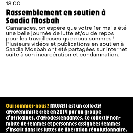
15:00 — 18:00
CICP , 21ter Rue Voltaire, 75011, Paris, France
Prendre soin de nos esprits et de
nos corps: santé mentale, post-
partum et self-care en perspective
afroféministe
Qui sommes-nous ?
MWASI est un collectif
afroféministe créé en 2014 par un groupe
d’africaines, d'afrodescendantes. Ce collectif non-
mixte de femmes et personnes assignées femmes
s’inscrit dans les luttes de libération révolutionnaire.